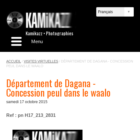
Kamikazz • Photographies
Menu
ACCUEIL
/
VISITES VIRTUELLES
/
DÉPARTEMENT DE DAGANA - CONCESSION
PEUL DANS LE WAALO
Département de Dagana -
Concession peul dans le waalo
samedi 17 octobre 2015
Ref : pn H17_213_2831