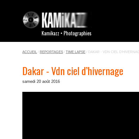
Kamikazz • Photographies
ACCUEIL
/
REPORTAGES
/
TIME LAPSE
/
DAKAR - VDN CIEL D’HIVERNA
Dakar - Vdn ciel d’hivernage
samedi 20 août 2016