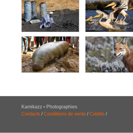
Déforestation à
Basketball Without
Kafountine - La forê
Borders Afrique
assassinée
Production de charbon de
bois dans la région de
Kaolack
Parc national du Djou
Matam - Sauvetage de
Lamantins
Loup d’Abyssinie
Kamikazz • Photographies
Contacts
/
Conditions de vente
/
Crédits
/