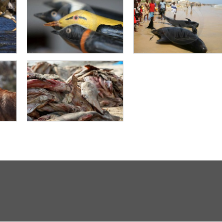
Casamance - Fête royale
t
de Oussouye -
Art de la récupération et
Humeubeul
du recyclage
Ecologie - Des cétacés
Mathias Diatta l’homme
s’échouent sur la plage
dj
aux oiseaux
de Dakar Yoff - Sénégal
Requins en périls